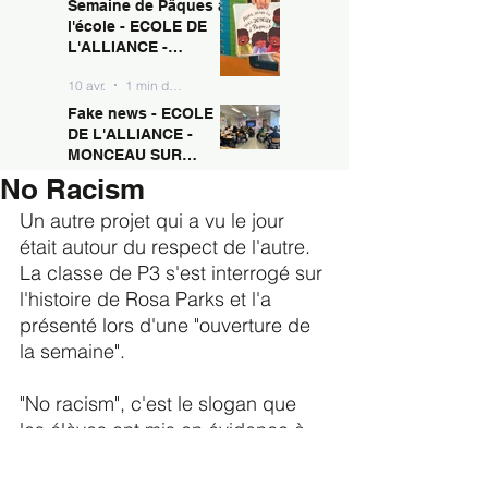
Semaine de Pâques à
10 avr.
1 min de lecture
MONCEAU SUR
l'école - ECOLE DE
SAMBRE
L'ALLIANCE -
MONCEAU SUR
10 avr.
1 min de lecture
SAMBRE
Fake news - ECOLE
DE L'ALLIANCE -
MONCEAU SUR
SAMBRE
No Racism
10 avr.
1 min de lecture
Un autre projet qui a vu le jour 
était autour du respect de l'autre.
La classe de P3 s'est interrogé sur 
l'histoire de Rosa Parks et l'a 
présenté lors d'une "ouverture de 
la semaine".
"No racism", c'est le slogan que 
les élèves ont mis en évidence à 
côté des drapeaux qui reflètent 
les origines des familles de notre 