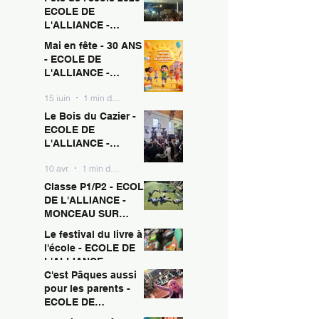
ECOLE DE
L'ALLIANCE -
MONCEAU SUR
Mai en fête - 30 ANS !
15 juin
1 min de lecture
SAMBRE
- ECOLE DE
L'ALLIANCE -
MONCEAU SUR
15 juin
1 min de lecture
SAMBRE
Le Bois du Cazier -
ECOLE DE
L'ALLIANCE -
MONCEAU SUR
10 avr.
1 min de lecture
SAMBRE
Classe P1/P2 - ECOLE
DE L'ALLIANCE -
MONCEAU SUR
SAMBRE
Le festival du livre à
10 avr.
1 min de lecture
l'école - ECOLE DE
L'ALLIANCE -
MONCEAU SUR
C'est Pâques aussi
10 avr.
1 min de lecture
SAMBRE
pour les parents -
ECOLE DE
L'ALLIANCE -