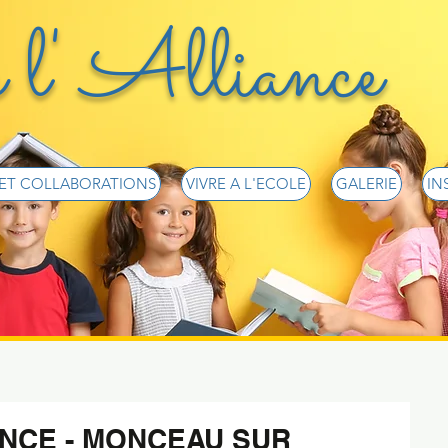
 l' Alliance
 ET COLLABORATIONS
VIVRE A L'ECOLE
GALERIE
IN
ANCE - MONCEAU SUR