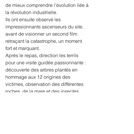
de mieux comprendre l’évolution liée à 
la révolution industrielle.
Ils ont ensuite observé les 
impressionnants ascenseurs du site, 
avant de visionner un second film 
retraçant la catastrophe, un moment 
fort et marquant.
Après le repas, direction les terrils 
pour une visite guidée passionnante : 
découverte des arbres plantés en 
hommage aux 12 origines des 
victimes, observation des différentes 
roches, de la mare et des insectes… 
Une immersion riche, entre mémoire, 
nature et sciences.
 Chez nous, les apprentissages se 
vivent, se ressentent et laissent une 
trace durable.