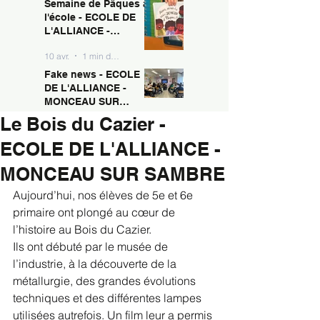
Semaine de Pâques à
10 avr.
1 min de lecture
MONCEAU SUR
l'école - ECOLE DE
SAMBRE
L'ALLIANCE -
MONCEAU SUR
10 avr.
1 min de lecture
SAMBRE
Fake news - ECOLE
DE L'ALLIANCE -
MONCEAU SUR
SAMBRE
Le Bois du Cazier -
10 avr.
1 min de lecture
ECOLE DE L'ALLIANCE -
MONCEAU SUR SAMBRE
Aujourd’hui, nos élèves de 5e et 6e 
primaire ont plongé au cœur de 
l’histoire au Bois du Cazier.
Ils ont débuté par le musée de 
l’industrie, à la découverte de la 
métallurgie, des grandes évolutions 
techniques et des différentes lampes 
utilisées autrefois. Un film leur a permis 