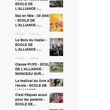
ECOLE DE
L'ALLIANCE -
MONCEAU SUR
Mai en fête - 30 ANS !
15 juin
1 min de lecture
SAMBRE
- ECOLE DE
L'ALLIANCE -
MONCEAU SUR
15 juin
1 min de lecture
SAMBRE
Le Bois du Cazier -
ECOLE DE
L'ALLIANCE -
MONCEAU SUR
10 avr.
1 min de lecture
SAMBRE
Classe P1/P2 - ECOLE
DE L'ALLIANCE -
MONCEAU SUR
SAMBRE
Le festival du livre à
10 avr.
1 min de lecture
l'école - ECOLE DE
L'ALLIANCE -
MONCEAU SUR
C'est Pâques aussi
10 avr.
1 min de lecture
SAMBRE
pour les parents -
ECOLE DE
L'ALLIANCE -