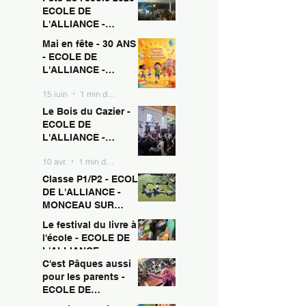
ECOLE DE
L'ALLIANCE -
MONCEAU SUR
Mai en fête - 30 ANS !
15 juin
1 min de lecture
SAMBRE
- ECOLE DE
L'ALLIANCE -
MONCEAU SUR
15 juin
1 min de lecture
SAMBRE
Le Bois du Cazier -
ECOLE DE
L'ALLIANCE -
MONCEAU SUR
10 avr.
1 min de lecture
SAMBRE
Classe P1/P2 - ECOLE
DE L'ALLIANCE -
MONCEAU SUR
SAMBRE
Le festival du livre à
10 avr.
1 min de lecture
l'école - ECOLE DE
L'ALLIANCE -
MONCEAU SUR
C'est Pâques aussi
10 avr.
1 min de lecture
SAMBRE
pour les parents -
ECOLE DE
L'ALLIANCE -