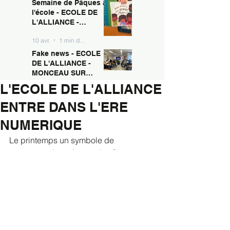
Semaine de Pâques à
10 avr.
1 min de lecture
MONCEAU SUR
l'école - ECOLE DE
SAMBRE
L'ALLIANCE -
MONCEAU SUR
10 avr.
1 min de lecture
SAMBRE
Fake news - ECOLE
DE L'ALLIANCE -
MONCEAU SUR
SAMBRE
L'ECOLE DE L'ALLIANCE
10 avr.
1 min de lecture
ENTRE DANS L'ERE
NUMERIQUE
Le printemps un symbole de 
renouveau, les arbres et les fleurs ne 
seront pas les seuls à le démontrer 
pour la rentrée du congé de Pâques 
mais également nos nouveaux 
tableaux interactifs installés par 
l'équipe de Défilangues. Une nouvelle 
technologie à s'approprier pour une 