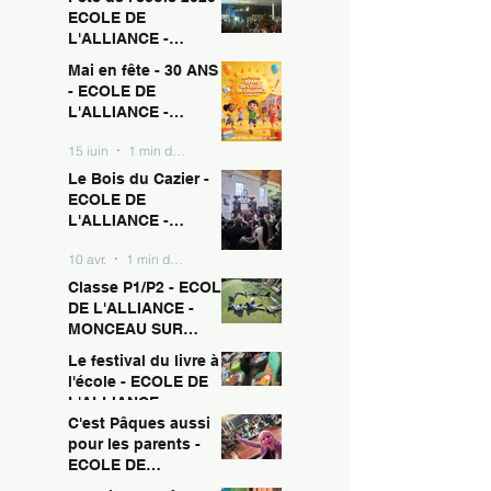
ECOLE DE
L'ALLIANCE -
MONCEAU SUR
Mai en fête - 30 ANS !
15 juin
1 min de lecture
SAMBRE
- ECOLE DE
L'ALLIANCE -
MONCEAU SUR
15 juin
1 min de lecture
SAMBRE
Le Bois du Cazier -
ECOLE DE
L'ALLIANCE -
MONCEAU SUR
10 avr.
1 min de lecture
SAMBRE
Classe P1/P2 - ECOLE
DE L'ALLIANCE -
MONCEAU SUR
SAMBRE
Le festival du livre à
10 avr.
1 min de lecture
l'école - ECOLE DE
L'ALLIANCE -
MONCEAU SUR
C'est Pâques aussi
10 avr.
1 min de lecture
SAMBRE
pour les parents -
ECOLE DE
L'ALLIANCE -