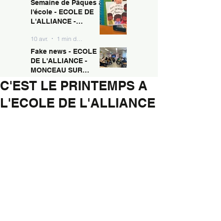
Semaine de Pâques à
10 avr.
1 min de lecture
MONCEAU SUR
l'école - ECOLE DE
SAMBRE
L'ALLIANCE -
MONCEAU SUR
10 avr.
1 min de lecture
SAMBRE
Fake news - ECOLE
DE L'ALLIANCE -
MONCEAU SUR
SAMBRE
C'EST LE PRINTEMPS A
10 avr.
1 min de lecture
L'ECOLE DE L'ALLIANCE
Ecole de l'Alliance