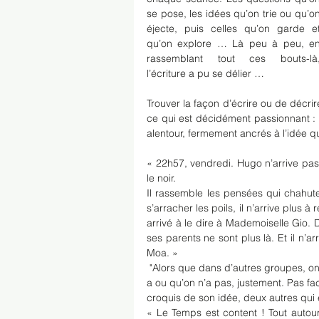
se pose, les idées qu’on trie ou qu’on
éjecte, puis celles qu’on garde et
qu’on explore … Là peu à peu, en
rassemblant tout ces bouts-là,
l’écriture a pu se délier …
Trouver la façon d’écrire ou de décrir
ce qui est décidément passionnant : c
alentour, fermement ancrés à l’idée qui j
« 22h57, vendredi. Hugo n’arrive pas 
le noir. 
Il rassemble les pensées qui chahut
s’arracher les poils, il n’arrive plus à 
arrivé à le dire à Mademoiselle Gio. Di
ses parents ne sont plus là. Et il n’
Moa. »
 "Alors que dans d’autres groupes, on se balance sans ménagement son avis sur les idées qu’on 
a ou qu’on n’a pas, justement. Pas faci
croquis de son idée, deux autres qui é
« Le Temps est content ! Tout autour