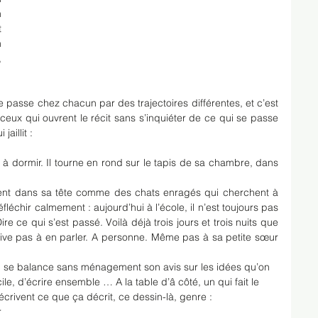
 
 
 
 
e passe chez chacun par des trajectoires différentes, et c’est 
eux qui ouvrent le récit sans s’inquiéter de ce qui se passe 
aillit :
à dormir. Il tourne en rond sur le tapis de sa chambre, dans 
ent dans sa tête comme des chats enragés qui cherchent à 
réfléchir calmement : aujourd’hui à l’école, il n’est toujours pas 
re ce qui s’est passé. Voilà déjà trois jours et trois nuits que 
arrive pas à en parler. A personne. Même pas à sa petite sœur 
le, d’écrire ensemble … A la table d’â côté, un qui fait le 
crivent ce que ça décrit, ce dessin-là, genre :
 