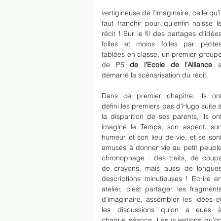
vertigineuse de l’imaginaire, celle qu’il
faut franchir pour qu’enfin naisse le
récit ! Sur le fil des partages d’idées
folles et moins folles par petites
tablées en classe, un premier groupe
de P5 
de l’Ecole de l’Alliance 
a
démarré la scénarisation du récit. 
Dans ce premier chapitre, ils ont
défini les premiers pas d’Hugo suite à
la disparition de ses parents, ils ont
imaginé le Temps, son aspect, son
humeur et son lieu de vie, et se sont
amusés à donner vie au petit peuple
chronophage : des traits, de coups
de crayons, mais aussi de longues
descriptions minutieuses ! Ecrire en
atelier, c’est partager les fragments
d’imaginaire, assembler les idées et
les discussions qu’on a eues à
chaque séance. Les questions qu’on