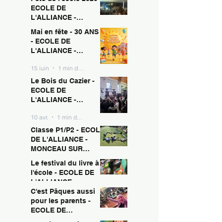
ECOLE DE
L'ALLIANCE -
MONCEAU SUR
Mai en fête - 30 ANS !
15 juin
1 min de lecture
SAMBRE
- ECOLE DE
L'ALLIANCE -
MONCEAU SUR
15 juin
1 min de lecture
SAMBRE
Le Bois du Cazier -
ECOLE DE
L'ALLIANCE -
MONCEAU SUR
10 avr.
1 min de lecture
SAMBRE
Classe P1/P2 - ECOLE
DE L'ALLIANCE -
MONCEAU SUR
SAMBRE
Le festival du livre à
10 avr.
1 min de lecture
l'école - ECOLE DE
L'ALLIANCE -
MONCEAU SUR
C'est Pâques aussi
10 avr.
1 min de lecture
SAMBRE
pour les parents -
ECOLE DE
L'ALLIANCE -