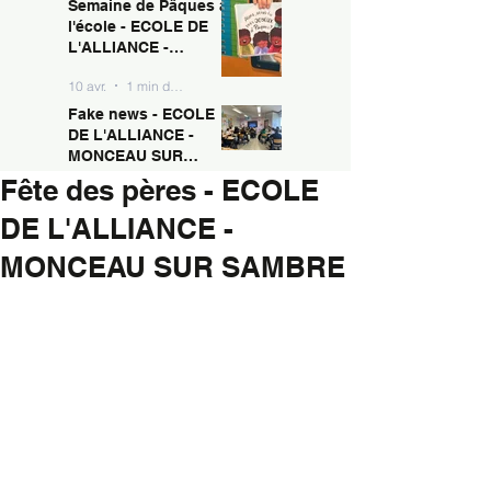
Semaine de Pâques à
10 avr.
1 min de lecture
MONCEAU SUR
l'école - ECOLE DE
SAMBRE
L'ALLIANCE -
MONCEAU SUR
10 avr.
1 min de lecture
SAMBRE
Fake news - ECOLE
DE L'ALLIANCE -
MONCEAU SUR
SAMBRE
Fête des pères - ECOLE
10 avr.
1 min de lecture
DE L'ALLIANCE -
MONCEAU SUR SAMBRE
Ecole de l'Alliance