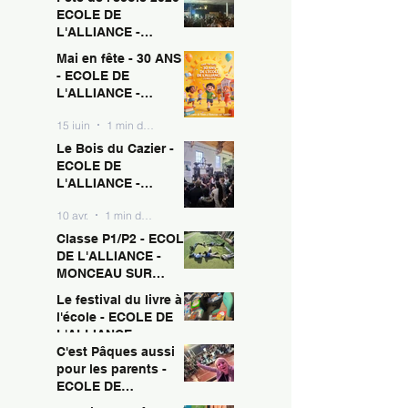
ECOLE DE
L'ALLIANCE -
MONCEAU SUR
Mai en fête - 30 ANS !
15 juin
1 min de lecture
SAMBRE
- ECOLE DE
L'ALLIANCE -
MONCEAU SUR
15 juin
1 min de lecture
SAMBRE
Le Bois du Cazier -
ECOLE DE
L'ALLIANCE -
MONCEAU SUR
10 avr.
1 min de lecture
SAMBRE
Classe P1/P2 - ECOLE
DE L'ALLIANCE -
MONCEAU SUR
SAMBRE
Le festival du livre à
10 avr.
1 min de lecture
l'école - ECOLE DE
L'ALLIANCE -
MONCEAU SUR
C'est Pâques aussi
10 avr.
1 min de lecture
SAMBRE
pour les parents -
ECOLE DE
L'ALLIANCE -