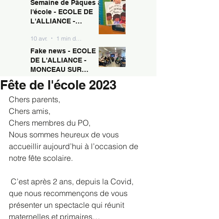
Semaine de Pâques à
10 avr.
1 min de lecture
MONCEAU SUR
l'école - ECOLE DE
SAMBRE
L'ALLIANCE -
MONCEAU SUR
10 avr.
1 min de lecture
SAMBRE
Fake news - ECOLE
DE L'ALLIANCE -
MONCEAU SUR
SAMBRE
Fête de l'école 2023
10 avr.
1 min de lecture
Chers parents,
Chers amis,
Chers membres du PO,
Nous sommes heureux de vous 
accueillir aujourd’hui à l’occasion de 
notre fête scolaire.
 C’est après 2 ans, depuis la Covid, 
que nous recommençons de vous 
présenter un spectacle qui réunit 
maternelles et primaires…