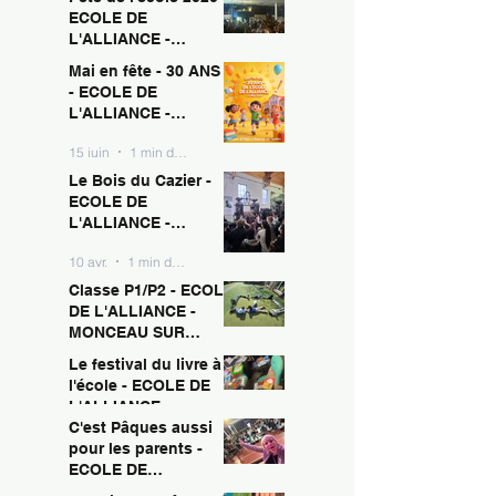
ECOLE DE
L'ALLIANCE -
MONCEAU SUR
Mai en fête - 30 ANS !
15 juin
1 min de lecture
SAMBRE
- ECOLE DE
L'ALLIANCE -
MONCEAU SUR
15 juin
1 min de lecture
SAMBRE
Le Bois du Cazier -
ECOLE DE
L'ALLIANCE -
MONCEAU SUR
10 avr.
1 min de lecture
SAMBRE
Classe P1/P2 - ECOLE
DE L'ALLIANCE -
MONCEAU SUR
SAMBRE
Le festival du livre à
10 avr.
1 min de lecture
l'école - ECOLE DE
L'ALLIANCE -
MONCEAU SUR
C'est Pâques aussi
10 avr.
1 min de lecture
SAMBRE
pour les parents -
ECOLE DE
L'ALLIANCE -