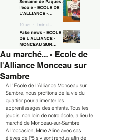
Semaine de Pâques à
10 avr.
1 min de lecture
MONCEAU SUR
l'école - ECOLE DE
SAMBRE
L'ALLIANCE -
MONCEAU SUR
10 avr.
1 min de lecture
SAMBRE
Fake news - ECOLE
DE L'ALLIANCE -
MONCEAU SUR
SAMBRE
Au marché... - Ecole de
10 avr.
1 min de lecture
l'Alliance Monceau sur
Sambre
A l' Ecole de l'Alliance Monceau sur 
Sambre, nous profitons de la vie du 
quartier pour alimenter les 
apprentissages des enfants. Tous les 
jeudis, non loin de notre école, a lieu le 
marché de Monceau-sur-Sambre.
A l'occasion, Mme Aline avec ses 
élèves de P5 s'y sont rendus afin de 