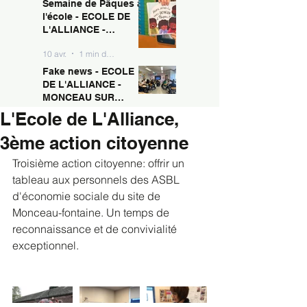
Semaine de Pâques à
10 avr.
1 min de lecture
MONCEAU SUR
l'école - ECOLE DE
SAMBRE
L'ALLIANCE -
MONCEAU SUR
10 avr.
1 min de lecture
SAMBRE
Fake news - ECOLE
DE L'ALLIANCE -
MONCEAU SUR
SAMBRE
L'Ecole de L'Alliance,
10 avr.
1 min de lecture
3ème action citoyenne
Troisième action citoyenne: offrir un 
tableau aux personnels des ASBL 
d'économie sociale du site de 
Monceau-fontaine. Un temps de 
reconnaissance et de convivialité 
exceptionnel.