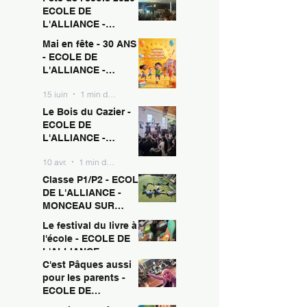
ECOLE DE
L'ALLIANCE -
MONCEAU SUR
Mai en fête - 30 ANS !
15 juin
1 min de lecture
SAMBRE
- ECOLE DE
L'ALLIANCE -
MONCEAU SUR
15 juin
1 min de lecture
SAMBRE
Le Bois du Cazier -
ECOLE DE
L'ALLIANCE -
MONCEAU SUR
10 avr.
1 min de lecture
SAMBRE
Classe P1/P2 - ECOLE
DE L'ALLIANCE -
MONCEAU SUR
SAMBRE
Le festival du livre à
10 avr.
1 min de lecture
l'école - ECOLE DE
L'ALLIANCE -
MONCEAU SUR
C'est Pâques aussi
10 avr.
1 min de lecture
SAMBRE
pour les parents -
ECOLE DE
L'ALLIANCE -