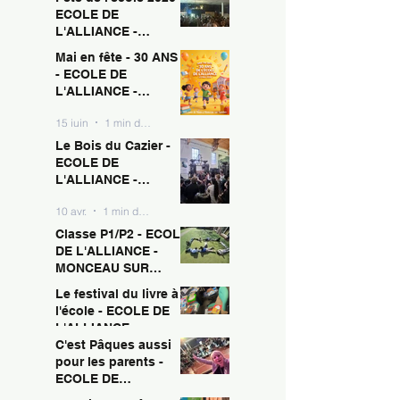
ECOLE DE
L'ALLIANCE -
MONCEAU SUR
Mai en fête - 30 ANS !
15 juin
1 min de lecture
SAMBRE
- ECOLE DE
L'ALLIANCE -
MONCEAU SUR
15 juin
1 min de lecture
SAMBRE
Le Bois du Cazier -
ECOLE DE
L'ALLIANCE -
MONCEAU SUR
10 avr.
1 min de lecture
SAMBRE
Classe P1/P2 - ECOLE
DE L'ALLIANCE -
MONCEAU SUR
SAMBRE
Le festival du livre à
10 avr.
1 min de lecture
l'école - ECOLE DE
L'ALLIANCE -
MONCEAU SUR
C'est Pâques aussi
10 avr.
1 min de lecture
SAMBRE
pour les parents -
ECOLE DE
L'ALLIANCE -