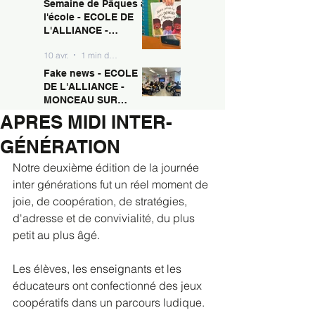
Semaine de Pâques à
10 avr.
1 min de lecture
MONCEAU SUR
l'école - ECOLE DE
SAMBRE
L'ALLIANCE -
MONCEAU SUR
10 avr.
1 min de lecture
SAMBRE
Fake news - ECOLE
DE L'ALLIANCE -
MONCEAU SUR
SAMBRE
APRES MIDI INTER-
10 avr.
1 min de lecture
GÉNÉRATION
Notre deuxième édition de la journée 
inter générations fut un réel moment de 
joie, de coopération, de stratégies, 
d'adresse et de convivialité, du plus 
petit au plus âgé.
Les élèves, les enseignants et les 
éducateurs ont confectionné des jeux 
coopératifs dans un parcours ludique. 