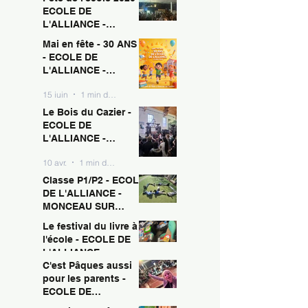
ECOLE DE
L'ALLIANCE -
MONCEAU SUR
Mai en fête - 30 ANS !
15 juin
1 min de lecture
SAMBRE
- ECOLE DE
L'ALLIANCE -
MONCEAU SUR
15 juin
1 min de lecture
SAMBRE
Le Bois du Cazier -
ECOLE DE
L'ALLIANCE -
MONCEAU SUR
10 avr.
1 min de lecture
SAMBRE
Classe P1/P2 - ECOLE
DE L'ALLIANCE -
MONCEAU SUR
SAMBRE
Le festival du livre à
10 avr.
1 min de lecture
l'école - ECOLE DE
L'ALLIANCE -
MONCEAU SUR
C'est Pâques aussi
10 avr.
1 min de lecture
SAMBRE
pour les parents -
ECOLE DE
L'ALLIANCE -