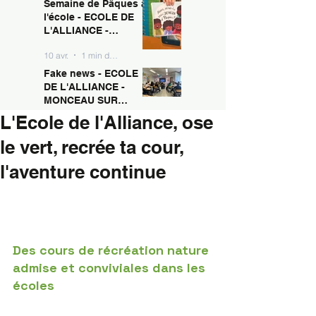
Semaine de Pâques à
10 avr.
1 min de lecture
MONCEAU SUR
l'école - ECOLE DE
SAMBRE
L'ALLIANCE -
MONCEAU SUR
10 avr.
1 min de lecture
SAMBRE
Fake news - ECOLE
DE L'ALLIANCE -
MONCEAU SUR
SAMBRE
L'Ecole de l'Alliance, ose
10 avr.
1 min de lecture
le vert, recrée ta cour,
l'aventure continue
Des cours de récréation nature 
admise et conviviales dans les 
écoles