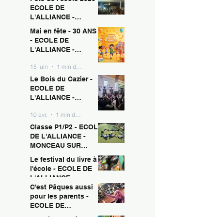
ECOLE DE
L'ALLIANCE -
MONCEAU SUR
Mai en fête - 30 ANS !
15 juin
1 min de lecture
SAMBRE
- ECOLE DE
L'ALLIANCE -
MONCEAU SUR
15 juin
1 min de lecture
SAMBRE
Le Bois du Cazier -
ECOLE DE
L'ALLIANCE -
MONCEAU SUR
10 avr.
1 min de lecture
SAMBRE
Classe P1/P2 - ECOLE
DE L'ALLIANCE -
MONCEAU SUR
SAMBRE
Le festival du livre à
10 avr.
1 min de lecture
l'école - ECOLE DE
L'ALLIANCE -
MONCEAU SUR
C'est Pâques aussi
10 avr.
1 min de lecture
SAMBRE
pour les parents -
ECOLE DE
L'ALLIANCE -