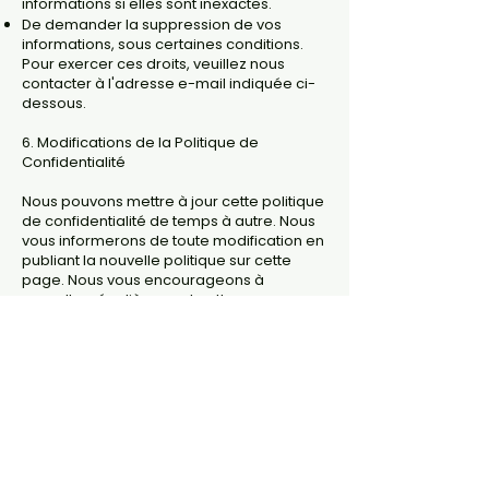
informations si elles sont inexactes.
De demander la suppression de vos
informations, sous certaines conditions.
Pour exercer ces droits, veuillez nous
contacter à l'adresse e-mail indiquée ci-
dessous.
6. Modifications de la Politique de
Confidentialité
Nous pouvons mettre à jour cette politique
de confidentialité de temps à autre. Nous
vous informerons de toute modification en
publiant la nouvelle politique sur cette
page. Nous vous encourageons à
consulter régulièrement cette page pour
être informé de nos pratiques en matière
de confidentialité.
7. Contact
Si vous avez des questions concernant
cette politique de confidentialité ou nos
pratiques en matière de données, veuillez
nous contacter à :