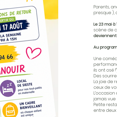
Parents, an
presque ), 
Le 23 mai à
scène de c
deviennent 
Au program
Une comédi
performanc
ils ont osé !”
Des sourire
La joie de 
ceux de vo
L’occasion 
jamais vue 
Petite rest
entre deux 