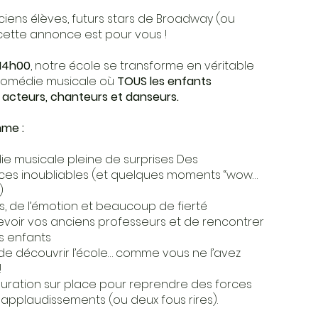
ciens élèves, futurs stars de Broadway (ou
cette annonce est pour vous !
 14h00
, notre école se transforme en véritable
omédie musicale où
TOUS les enfants
acteurs, chanteurs et danseurs.
me :
e musicale pleine de surprises Des
es inoubliables (et quelques moments “wow…
)
s, de l’émotion et beaucoup de fierté
revoir vos anciens professeurs et de rencontrer
s enfants
de découvrir l’école… comme vous ne l’avez
!
auration sur place pour reprendre des forces
applaudissements (ou deux fous rires).