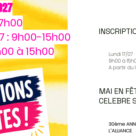
027
17h00
INSCRIPT
7 : 9h00-15h00
9h00 à 15h00
Lundi 17/07 
9h00 à 15h0
A partir du 
MAI EN FÊT
CELEBRE S
30ème ANNI
L’ALLIANCE